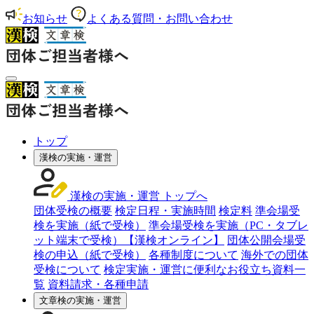
お知らせ
よくある質問・お問い合わせ
トップ
漢検の実施・運営
漢検の実施・運営 トップへ
団体受検の概要
検定日程・実施時間
検定料
準会場受
検を実施（紙で受検）
準会場受検を実施（PC・タブレ
ット端末で受検）【漢検オンライン】
団体公開会場受
検の申込（紙で受検）
各種制度について
海外での団体
受検について
検定実施・運営に便利なお役立ち資料一
覧
資料請求・各種申請
文章検の実施・運営