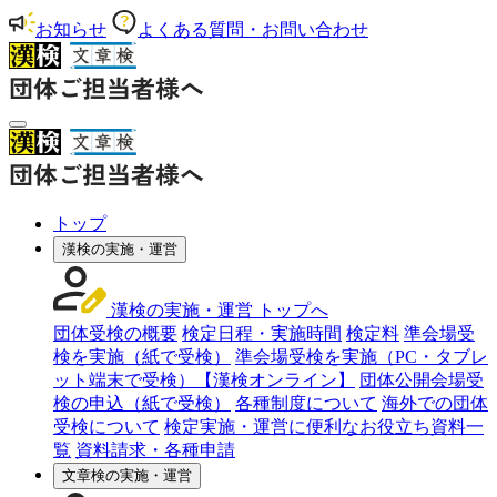
お知らせ
よくある質問・お問い合わせ
トップ
漢検の実施・運営
漢検の実施・運営 トップへ
団体受検の概要
検定日程・実施時間
検定料
準会場受
検を実施（紙で受検）
準会場受検を実施（PC・タブレ
ット端末で受検）【漢検オンライン】
団体公開会場受
検の申込（紙で受検）
各種制度について
海外での団体
受検について
検定実施・運営に便利なお役立ち資料一
覧
資料請求・各種申請
文章検の実施・運営