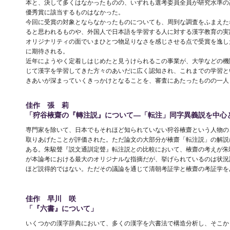
本と、決して多くはなかったものの、いずれも選考委員全員が研究水準の
優秀賞に該当するものはなかった。
今回に受賞の対象とならなかったものについても、周到な調査をふまえた
ると思われるものや、外国人で日本語を学習する人に対する漢字教育の実
オリジナリティの面でいまひとつ物足りなさを感じさせる点で受賞を逸し
に期待される。
近年にようやく定着しはじめたと見うけられるこの事業が、大学などの機
じて漢字を学習してきた方々のあいだに広く認知され、これまでの学習と
きあいが深まっていくきっかけとなることを、審査にあたったものの一人
佳作 張 莉
「狩谷棭齋の『轉注説』について―「転注」同字異義説を中心
専門家を除いて、日本でもそれほど知られていない狩谷棭齋という人物の
取りあげたことが評価された。ただ論文の大部分が棭齋「転注説」の解説
ある。朱駿聲『説文通訓定聲』転注説との比較において、棭齋の考えが朱
が本論考における最大のオリジナルな指摘だが、挙げられているのは状況
ほど説得的ではない。ただその議論を通じて清朝考証学と棭齋の考証学を
佳作 早川 咲
「『六書』について」
いくつかの漢字辞典において、多くの漢字を六書法で構造分析し、そこか