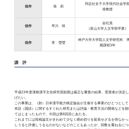
同志社女子大学現代社会学
佳作
張 莉
准教授
会社員
佳作
早川 咲
（富山大学人文学部卒業）
神戸大学大学院人文学研究科 
佳作
李 瑩瑩
期課程3年
講 評
平成23年度漢検漢字文化研究奨励賞は厳正な審査の結果、受賞者が決定
げたい。
この事業は、（財）日本漢字能力検定協会が主催する事業のひとつとして
本語（国語）に関するすぐれた研究または評論・教育方法の開発などを顕
てはじまったもので、今回は第6回目にあたる。
これまでには投稿論文がきわめて少なく締め切りを延長せざるを得なかっ
しうると評価しうるものがないなどのこともあったが、回数を重ねるにつ