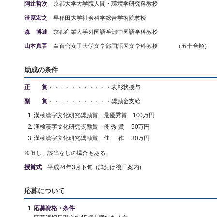
阿辻哲次
京都大学大学院人間・環境学研究科教授
笹原宏之
早稲田大学社会科学総合学術院教授
森 博達
京都産業大学外国語学部中国語学科教授
山本真吾
白百合女子大学文学部国語国文学科教授 （五十音順）
助成の条件
正 賞
・・・・・・・・・・・表彰状授与
副 賞
・・・・・・・・・・・奨励金支給
漢検漢字文化研究奨励賞 最優秀賞 100万円
漢検漢字文化研究奨励賞 優 秀 賞 50万円
漢検漢字文化研究奨励賞 佳 作 30万円
※但し、該当なしの場合もある。
授賞式
平成24年3月下旬（詳細は後日案内）
応募について
応募資格・条件