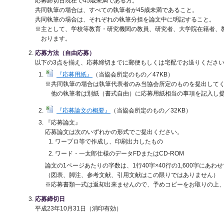
応募締切日現在で45歳未満である方。
共同執筆の場合は、すべての執筆者が45歳未満であること。
共同執筆の場合は、それぞれの執筆分担を論文中に明記すること。
※主として、学校等教育・研究機関の教員、研究者、大学院在籍者、
おります。
応募方法（自由応募）
以下の3点を揃え、応募締切までに郵便もしくは宅配でお送りくださ
『応募用紙』
（当協会所定のもの／47KB）
※共同執筆の場合は執筆代表者のみ当協会所定のものを提出して
他の執筆者は別紙（書式自由）に応募用紙相当の事項を記入し
『応募論文の概要』
（当協会所定のもの／32KB）
『応募論文』
応募論文は次のいずれかの形式でご提出ください。
ワープロ等で作成し、印刷出力したもの
ワード・一太郎仕様のデータFDまたはCD-ROM
論文の1ページあたりの字数は、1行40字×40行の1,600字にあわ
（図表、脚注、参考文献、引用文献はこの限りではありません）
※応募書類一式は返却出来ませんので、予めコピーをお取りの上
応募締切日
平成23年10月31日（消印有効）