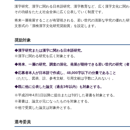
漢字研究、漢字に関わる日本語研究、漢字教育など、広く漢字文化に関わ
その功績をたたえ社会全体に広く公表していく制度です。
将来一層発展することが有望視される、若い世代の清新な学究の優れた研
文形式の「漢検漢字文化研究奨励賞」を設定します。
奨励対象
◆漢字研究または漢字に関わる日本語研究。
※漢字に関わる研究を広く対象とする。
◆将来、一層の研究、調査の深化、発展が期待できる若い世代の研究（者
◆応募者本人が日本語で作成し、48,000字以下の分量であること
（ただし、図表、註、参考文献、引用文献は字数に入れない）。
◆既に他に公表した論文（過去3年以内）も対象とする。
※平成20年4月1日以降に提出または刊行した著書を対象とする。
※著書は、論文が元になったものを対象とする。
※他で受賞した論文は対象外とする。
選考委員