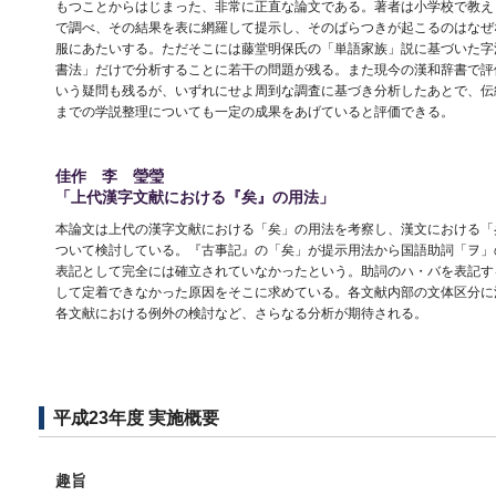
もつことからはじまった、非常に正直な論文である。著者は小学校で教えら
で調べ、その結果を表に網羅して提示し、そのばらつきが起こるのはなぜ
服にあたいする。ただそこには藤堂明保氏の「単語家族」説に基づいた字
書法」だけで分析することに若干の問題が残る。また現今の漢和辞書で評
いう疑問も残るが、いずれにせよ周到な調査に基づき分析したあとで、伝
までの学説整理についても一定の成果をあげていると評価できる。
佳作 李 瑩瑩
「上代漢字文献における『矣』の用法」
本論文は上代の漢字文献における「矣」の用法を考察し、漢文における「
ついて検討している。『古事記』の「矣」が提示用法から国語助詞「ヲ」
表記として完全には確立されていなかったという。助詞のハ・バを表記す
して定着できなかった原因をそこに求めている。各文献内部の文体区分に
各文献における例外の検討など、さらなる分析が期待される。
平成23年度 実施概要
趣旨