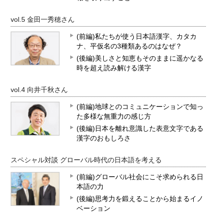
vol.5 金田一秀穂さん
(前編)私たちが使う日本語漢字、カタカ
ナ、平仮名の3種類あるのはなぜ？
(後編)美しさと知恵もそのままに遥かなる
時を超え読み解ける漢字
vol.4 向井千秋さん
(前編)地球とのコミュニケーションで知っ
た多様な無重力の感じ方
(後編)日本を離れ意識した表意文字である
漢字のおもしろさ
スペシャル対談 グローバル時代の日本語を考える
(前編)グローバル社会にこそ求められる日
本語の力
(後編)思考力を鍛えることから始まるイノ
ベーション