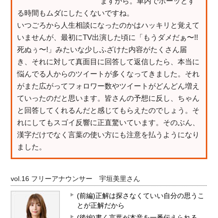
ますから。車内でボーッとす
る時間もムダにしたくないですね。
いつごろから人生相談になったのかはハッキリと覚えて
いませんが、最初にTV出演した頃に「もうダメだぁ〜!!
死ぬぅ〜!」みたいな少しふざけた内容がたくさん届
き、それに対して真面目に回答して返信したら、本当に
悩んでる人からのツイートが多くなってきました。それ
がまた広がってフォロワー数やツイートがどんどん増え
ていったのだと思います。皆さんの予想に反し、ちゃん
と回答してくれるんだと感じてもらえたのでしょう。そ
れにしてもスゴイ反響に正直驚いています。そのぶん、
漢字だけでなく言葉の使い方にも注意を払うようになり
ました。
vol.16 フリーアナウンサー 宇垣美里さん
(前編)正解は探さなくていい自分の思うこ
とが正解だから
(後編)書く言葉が本音を一番伝えられる