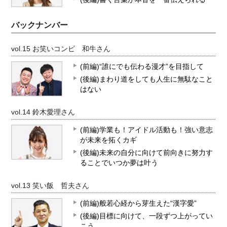
バックナンバー
vol.15 お笑いコンビ 和牛さん
(前編)“誰にでも伝わる漫才”を目指して
(後編)まわり道をしても人生に無駄なこと
はない
vol.14 鈴木愛理さん
(前編)学業も！アイドル活動も！強い意志
が未来を拓くカギ
(後編)未来の自分に向けて前向きに努力す
ることでいつか夢は叶う
vol.13 笑い飯 哲夫さん
(前編)般若心経から芽生えた“漢字愛”
(後編)目標に向けて、一段ずつ上がってい
こう