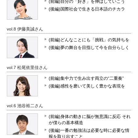
(前編)自分の「好き」を伸ばしていこう
(後編)国際社会で生きる日本語のチカラ
vol.8 伊藤美誠さん
(前編)どんなことにも「挑戦」の気持ちを
(後編)夢の舞台を目指して今を自分らしく
vol.7 松尾依里佳さん
(前編)集中力で生み出す両立の“二重奏”
(後編)感性を磨いて美しく豊かな表現を
vol.6 池谷裕二さん
(前編)身体の動きに脳が無意識に反応 それ
が僕らの基本構造
(後編)一番の勉強法は必要な時に必要な情
報を取り出すこと