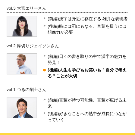
vol.3 大宮エリーさん
(前編)漢字は身近に存在する 雄弁な表現者
(後編)時には刃にもなる。言葉を扱うには
想像力が必要
vol.2 厚切りジェイソンさん
(前編)日々の書き取りの中で漢字の魅力を
発見！
(後編)人生も学びもお笑いも＂自分で考え
る＂ことが大切
vol.1 つるの剛士さん
(前編)言葉が持つ可能性、言葉が広げる未
来
(後編)好きなことへの熱中が成長につなが
っていく