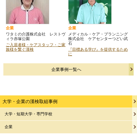
企業
企業
ワタミの介護株式会社 レストヴ
メディカル・ケア・プランニング
ィラ赤塚公園
株式会社 ケアセンターつどい武
石
ご入居者様・ケアスタッフ・ご家
族様を繋ぐ漢検
『目標ある学び』を提供するため
に
企業事例一覧へ
大学・企業の漢検取組事例
大学・短期大学・専門学校
企業