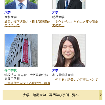
大学
大学
大和大学
明星大学
教員の漢字語彙力・日本語運用能
「文化を学ぶ」ために必要な語彙
力について
力の向上
専門学校
大学
学校法人 立志舎 大阪法律公務
名古屋学院大学
員専門学校
「使える」語彙力の定着に向けて
日本語能力が支える現代の公務員
大学・短期大学・専門学校事例一覧へ