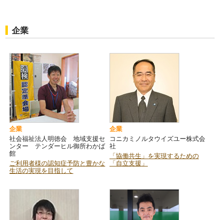
企業
企業
企業
社会福祉法人明徳会 地域支援セ
コニカミノルタウイズユー株式会
ンター テンダーヒル御所わかば
社
館
「協働共生」を実現するための
ご利用者様の認知症予防と豊かな
「自立支援」
生活の実現を目指して