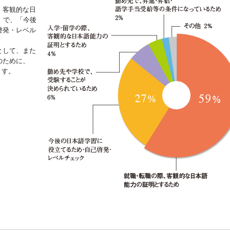
、客観的な日
）で、「今後
啓発・レベル
として、また
のために、
ます。