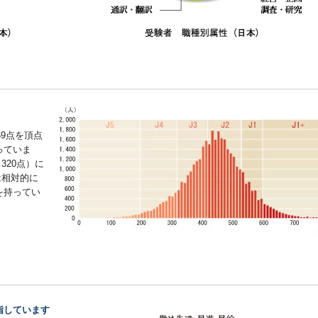
59点を頂点
っていま
320点）に
は相対的に
を持ってい
指しています