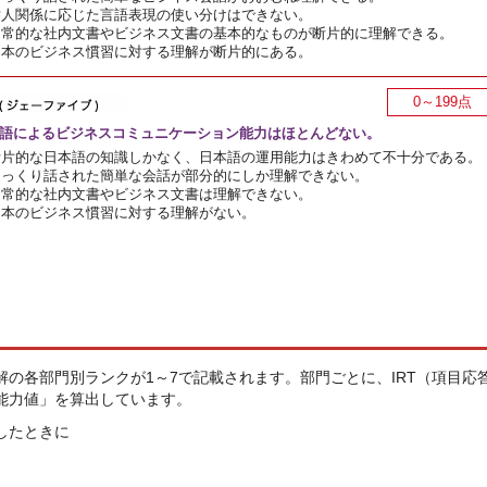
対人関係に応じた言語表現の使い分けはできない。
日常的な社内文書やビジネス文書の基本的なものが断片的に理解できる。
日本のビジネス慣習に対する理解が断片的にある。
0～199点
語によるビジネスコミュニケーション能力はほとんどない。
断片的な日本語の知識しかなく、日本語の運用能力はきわめて不十分である。
ゆっくり話された簡単な会話が部分的にしか理解できない。
日常的な社内文書やビジネス文書は理解できない。
日本のビジネス慣習に対する理解がない。
の各部門別ランクが1～7で記載されます。部門ごとに、IRT（項目応
能力値」を算出しています。
したときに