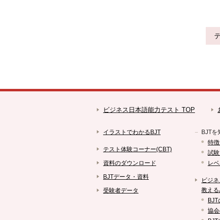
ビジネス日本語能力テスト TOP
イラストでわかるBJT
BJTを
特徴
テスト体験コーナー(CBT)
試験
資料のダウンロード
レベ
BJTデータ・資料
ビジネ
教える
受験者データ
BJ
協会