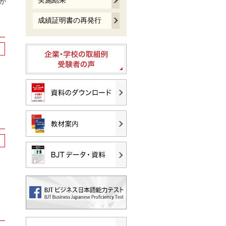
実施結果
か
成績証明書の再発行
。