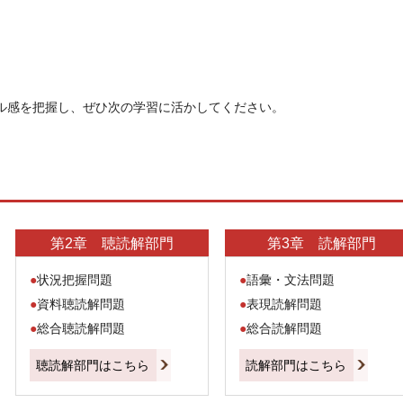
ル感を把握し、ぜひ次の学習に活かしてください。
第2章
聴読解部門
第3章
読解部門
●
状況把握問題
●
語彙・文法問題
●
資料聴読解問題
●
表現読解問題
●
総合聴読解問題
●
総合読解問題
聴読解部門はこちら
読解部門はこちら