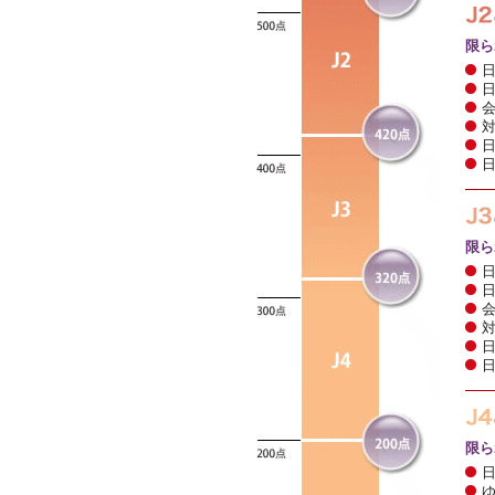
限ら
限ら
限ら