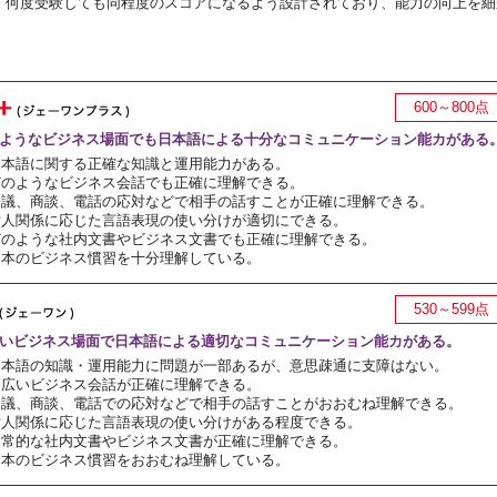
、何度受験しても同程度のスコアになるよう設計されており、能力の向上を細
600～800点
ようなビジネス場面でも日本語による十分なコミュニケーション能カがある
日本語に関する正確な知識と運用能力がある。
どのようなビジネス会話でも正確に理解できる。
会議、商談、電話の応対などで相手の話すことが正確に理解できる。
対人関係に応じた言語表現の使い分けが適切にできる。
どのような社内文書やビジネス文書でも正確に理解できる。
日本のビジネス慣習を十分理解している。
530～599点
いビジネス場面で日本語による適切なコミュニケーション能カがある。
日本語の知識・運用能力に問題が一部あるが、意思疎通に支障はない。
幅広いビジネス会話が正確に理解できる。
会議、商談、電話での応対などで相手の話すことがおおむね理解できる。
対人関係に応じた言語表現の使い分けがある程度できる。
日常的な社内文書やビジネス文書が正確に理解できる。
日本のビジネス慣習をおおむね理解している。