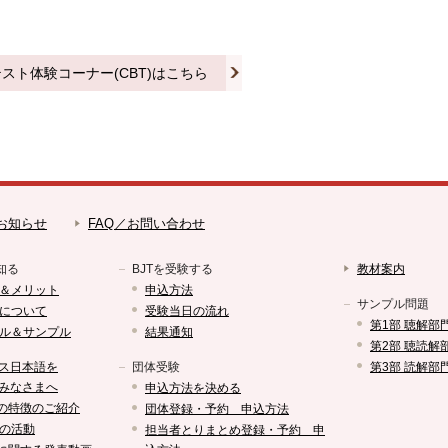
テスト体験コーナー(CBT)はこちら
お知らせ
FAQ／お問い合わせ
知る
BJTを受験する
教材案内
＆メリット
申込方法
サンプル問題
について
受験当日の流れ
第1部 聴解部
ル＆サンプル
結果通知
第2部 聴読解
ス日本語を
団体受験
第3部 読解部
みなさまへ
申込方法を決める
Tの特徴のご紹介
団体登録・予約 申込方法
の活動
担当者とりまとめ登録・予約 申