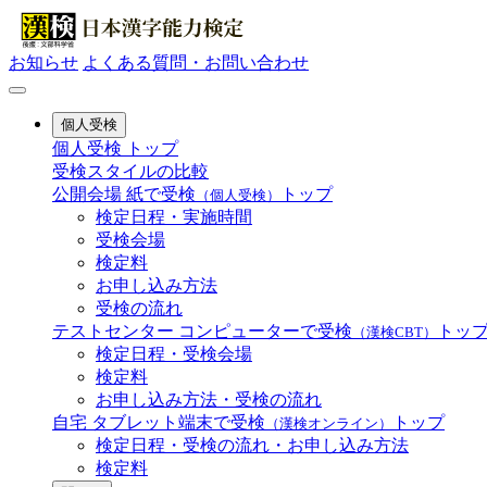
お知らせ
よくある質問・お問い合わせ
個人受検
個人受検 トップ
受検スタイルの比較
公開会場
紙で受検
トップ
（個人受検）
検定日程・実施時間
受検会場
検定料
お申し込み方法
受検の流れ
テストセンター
コンピューターで受検
トッ
（漢検CBT）
検定日程・受検会場
検定料
お申し込み方法・受検の流れ
自宅
タブレット端末で受検
トップ
（漢検オンライン）
検定日程・受検の流れ・お申し込み方法
検定料