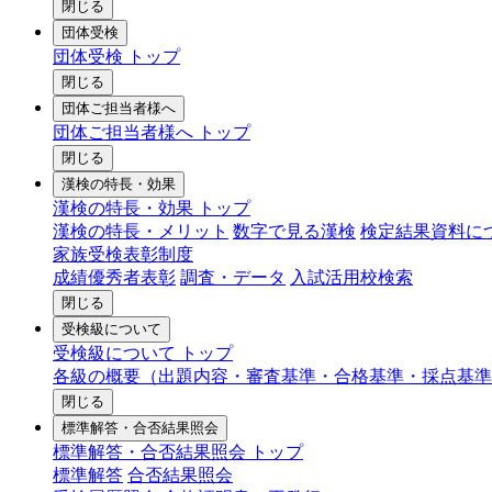
閉じる
団体受検
団体受検 トップ
閉じる
団体ご担当者様へ
団体ご担当者様へ トップ
閉じる
漢検の特長・効果
漢検の特長・効果 トップ
漢検の特長・メリット
数字で見る漢検
検定結果資料に
家族受検表彰制度
成績優秀者表彰
調査・データ
入試活用校検索
閉じる
受検級について
受検級について トップ
各級の概要（出題内容・審査基準・合格基準・採点基準
閉じる
標準解答・合否結果照会
標準解答・合否結果照会 トップ
標準解答
合否結果照会