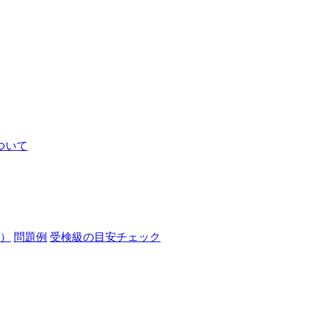
ついて
）
問題例
受検級の目安チェック