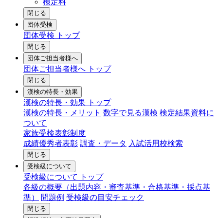
検定料
閉じる
団体受検
団体受検 トップ
閉じる
団体ご担当者様へ
団体ご担当者様へ トップ
閉じる
漢検の特長・効果
漢検の特長・効果 トップ
漢検の特長・メリット
数字で見る漢検
検定結果資料に
ついて
家族受検表彰制度
成績優秀者表彰
調査・データ
入試活用校検索
閉じる
受検級について
受検級について トップ
各級の概要（出題内容・審査基準・合格基準・採点基
準）
問題例
受検級の目安チェック
閉じる