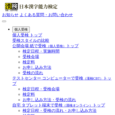
お知らせ
よくある質問・お問い合わせ
個人受検
個人受検 トップ
受検スタイルの比較
公開会場
紙で受検
トップ
（個人受検）
検定日程・実施時間
受検会場
検定料
お申し込み方法
受検の流れ
テストセンター
コンピューターで受検
トッ
（漢検CBT）
プ
検定日程・受検会場
検定料
お申し込み方法・受検の流れ
自宅
タブレット端末で受検
トップ
（漢検オンライン）
検定日程・受検の流れ・お申し込み方法