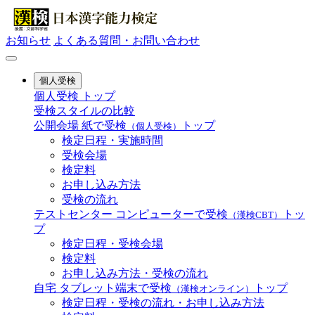
お知らせ
よくある質問・お問い合わせ
個人受検
個人受検 トップ
受検スタイルの比較
公開会場
紙で受検
トップ
（個人受検）
検定日程・実施時間
受検会場
検定料
お申し込み方法
受検の流れ
テストセンター
コンピューターで受検
トッ
（漢検CBT）
プ
検定日程・受検会場
検定料
お申し込み方法・受検の流れ
自宅
タブレット端末で受検
トップ
（漢検オンライン）
検定日程・受検の流れ・お申し込み方法