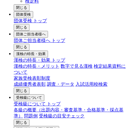
検定料
閉じる
団体受検
団体受検 トップ
閉じる
団体ご担当者様へ
団体ご担当者様へ トップ
閉じる
漢検の特長・効果
漢検の特長・効果 トップ
漢検の特長・メリット
数字で見る漢検
検定結果資料に
ついて
家族受検表彰制度
成績優秀者表彰
調査・データ
入試活用校検索
閉じる
受検級について
受検級について トップ
各級の概要（出題内容・審査基準・合格基準・採点基
準）
問題例
受検級の目安チェック
閉じる