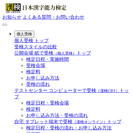
お知らせ
よくある質問・お問い合わせ
個人受検
個人受検 トップ
受検スタイルの比較
公開会場
紙で受検
トップ
（個人受検）
検定日程・実施時間
受検会場
検定料
お申し込み方法
受検の流れ
テストセンター
コンピューターで受検
トッ
（漢検CBT）
プ
検定日程・受検会場
検定料
お申し込み方法・受検の流れ
自宅
タブレット端末で受検
トップ
（漢検オンライン）
検定日程・受検の流れ・お申し込み方法