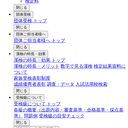
検定料
閉じる
団体受検
団体受検 トップ
閉じる
団体ご担当者様へ
団体ご担当者様へ トップ
閉じる
漢検の特長・効果
漢検の特長・効果 トップ
漢検の特長・メリット
数字で見る漢検
検定結果資料に
ついて
家族受検表彰制度
成績優秀者表彰
調査・データ
入試活用校検索
閉じる
受検級について
受検級について トップ
各級の概要（出題内容・審査基準・合格基準・採点基
準）
問題例
受検級の目安チェック
閉じる