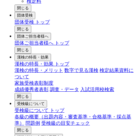
検定料
閉じる
団体受検
団体受検 トップ
閉じる
団体ご担当者様へ
団体ご担当者様へ トップ
閉じる
漢検の特長・効果
漢検の特長・効果 トップ
漢検の特長・メリット
数字で見る漢検
検定結果資料に
ついて
家族受検表彰制度
成績優秀者表彰
調査・データ
入試活用校検索
閉じる
受検級について
受検級について トップ
各級の概要（出題内容・審査基準・合格基準・採点基
準）
問題例
受検級の目安チェック
閉じる