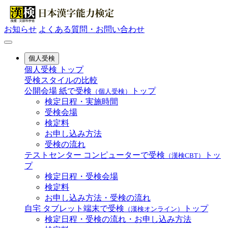
お知らせ
よくある質問・お問い合わせ
個人受検
個人受検 トップ
受検スタイルの比較
公開会場
紙で受検
トップ
（個人受検）
検定日程・実施時間
受検会場
検定料
お申し込み方法
受検の流れ
テストセンター
コンピューターで受検
トッ
（漢検CBT）
プ
検定日程・受検会場
検定料
お申し込み方法・受検の流れ
自宅
タブレット端末で受検
トップ
（漢検オンライン）
検定日程・受検の流れ・お申し込み方法