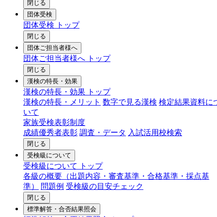
閉じる
団体受検
団体受検 トップ
閉じる
団体ご担当者様へ
団体ご担当者様へ トップ
閉じる
漢検の特長・効果
漢検の特長・効果 トップ
漢検の特長・メリット
数字で見る漢検
検定結果資料に
いて
家族受検表彰制度
成績優秀者表彰
調査・データ
入試活用校検索
閉じる
受検級について
受検級について トップ
各級の概要（出題内容・審査基準・合格基準・採点基
準）
問題例
受検級の目安チェック
閉じる
標準解答・合否結果照会