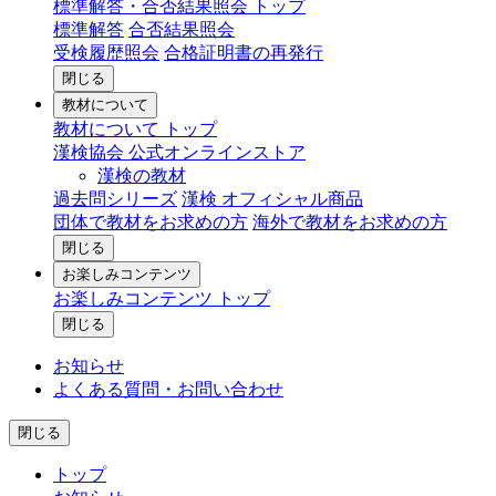
標準解答・合否結果照会 トップ
標準解答
合否結果照会
受検履歴照会
合格証明書の再発行
閉じる
教材について
教材について トップ
漢検協会 公式オンラインストア
漢検の教材
過去問シリーズ
漢検 オフィシャル商品
団体で教材をお求めの方
海外で教材をお求めの方
閉じる
お楽しみコンテンツ
お楽しみコンテンツ トップ
閉じる
お知らせ
よくある質問・お問い合わせ
閉じる
トップ