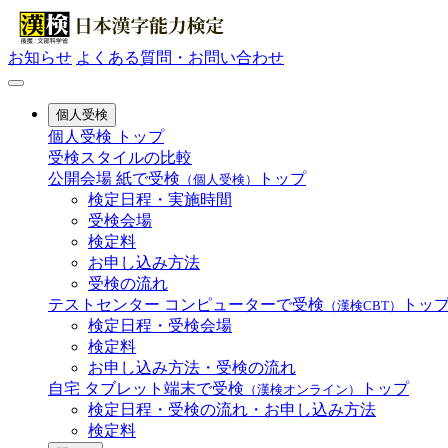
お知らせ
よくある質問・お問い合わせ
個人受検
個人受検 トップ
受検スタイルの比較
公開会場
紙で受検
トップ
（個人受検）
検定日程・実施時間
受検会場
検定料
お申し込み方法
受検の流れ
テストセンター
コンピューターで受検
トッ
（漢検CBT）
検定日程・受検会場
検定料
お申し込み方法・受検の流れ
自宅
タブレット端末で受検
トップ
（漢検オンライン）
検定日程・受検の流れ・お申し込み方法
検定料