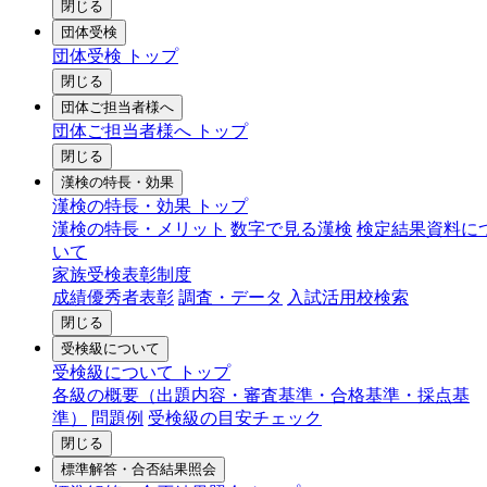
閉じる
団体受検
団体受検 トップ
閉じる
団体ご担当者様へ
団体ご担当者様へ トップ
閉じる
漢検の特長・効果
漢検の特長・効果 トップ
漢検の特長・メリット
数字で見る漢検
検定結果資料に
いて
家族受検表彰制度
成績優秀者表彰
調査・データ
入試活用校検索
閉じる
受検級について
受検級について トップ
各級の概要（出題内容・審査基準・合格基準・採点基
準）
問題例
受検級の目安チェック
閉じる
標準解答・合否結果照会