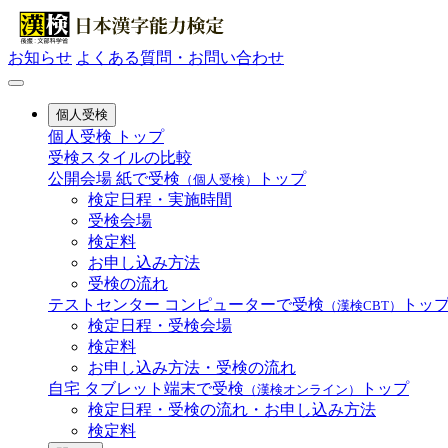
お知らせ
よくある質問・お問い合わせ
個人受検
個人受検 トップ
受検スタイルの比較
公開会場
紙で受検
トップ
（個人受検）
検定日程・実施時間
受検会場
検定料
お申し込み方法
受検の流れ
テストセンター
コンピューターで受検
トッ
（漢検CBT）
検定日程・受検会場
検定料
お申し込み方法・受検の流れ
自宅
タブレット端末で受検
トップ
（漢検オンライン）
検定日程・受検の流れ・お申し込み方法
検定料