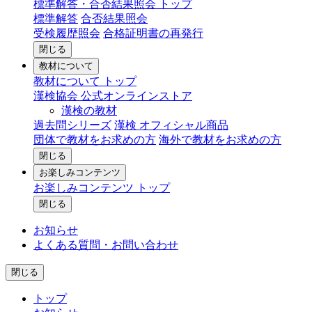
標準解答・合否結果照会 トップ
標準解答
合否結果照会
受検履歴照会
合格証明書の再発行
閉じる
教材について
教材について トップ
漢検協会 公式オンラインストア
漢検の教材
過去問シリーズ
漢検 オフィシャル商品
団体で教材をお求めの方
海外で教材をお求めの方
閉じる
お楽しみコンテンツ
お楽しみコンテンツ トップ
閉じる
お知らせ
よくある質問・お問い合わせ
閉じる
トップ