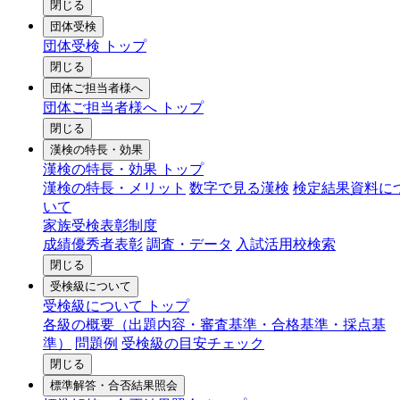
閉じる
団体受検
団体受検 トップ
閉じる
団体ご担当者様へ
団体ご担当者様へ トップ
閉じる
漢検の特長・効果
漢検の特長・効果 トップ
漢検の特長・メリット
数字で見る漢検
検定結果資料に
いて
家族受検表彰制度
成績優秀者表彰
調査・データ
入試活用校検索
閉じる
受検級について
受検級について トップ
各級の概要（出題内容・審査基準・合格基準・採点基
準）
問題例
受検級の目安チェック
閉じる
標準解答・合否結果照会