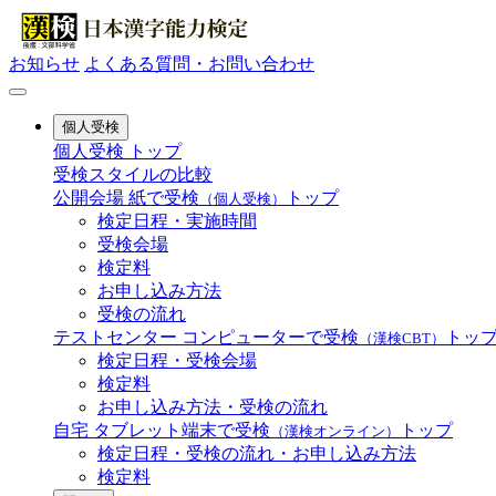
お知らせ
よくある質問・お問い合わせ
個人受検
個人受検 トップ
受検スタイルの比較
公開会場
紙で受検
トップ
（個人受検）
検定日程・実施時間
受検会場
検定料
お申し込み方法
受検の流れ
テストセンター
コンピューターで受検
トッ
（漢検CBT）
検定日程・受検会場
検定料
お申し込み方法・受検の流れ
自宅
タブレット端末で受検
トップ
（漢検オンライン）
検定日程・受検の流れ・お申し込み方法
検定料