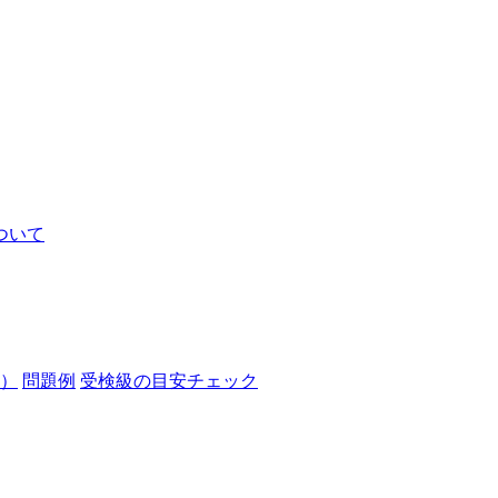
ついて
）
問題例
受検級の目安チェック