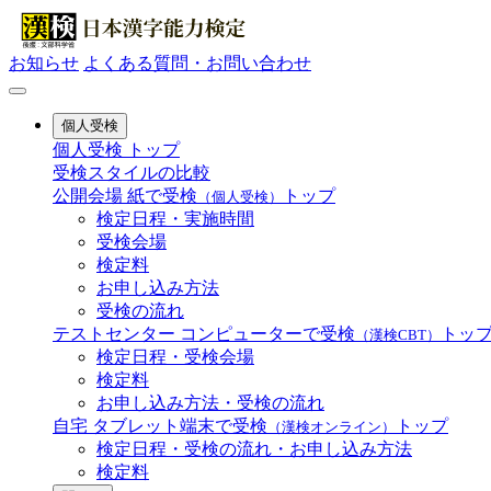
お知らせ
よくある質問・お問い合わせ
個人受検
個人受検 トップ
受検スタイルの比較
公開会場
紙で受検
トップ
（個人受検）
検定日程・実施時間
受検会場
検定料
お申し込み方法
受検の流れ
テストセンター
コンピューターで受検
トッ
（漢検CBT）
検定日程・受検会場
検定料
お申し込み方法・受検の流れ
自宅
タブレット端末で受検
トップ
（漢検オンライン）
検定日程・受検の流れ・お申し込み方法
検定料