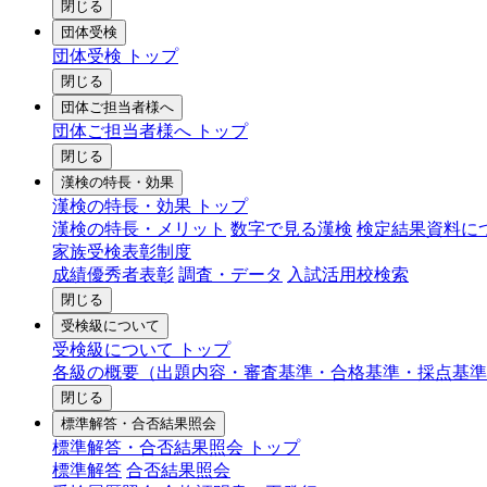
閉じる
団体受検
団体受検 トップ
閉じる
団体ご担当者様へ
団体ご担当者様へ トップ
閉じる
漢検の特長・効果
漢検の特長・効果 トップ
漢検の特長・メリット
数字で見る漢検
検定結果資料に
家族受検表彰制度
成績優秀者表彰
調査・データ
入試活用校検索
閉じる
受検級について
受検級について トップ
各級の概要（出題内容・審査基準・合格基準・採点基準
閉じる
標準解答・合否結果照会
標準解答・合否結果照会 トップ
標準解答
合否結果照会