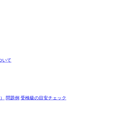
ついて
）
問題例
受検級の目安チェック