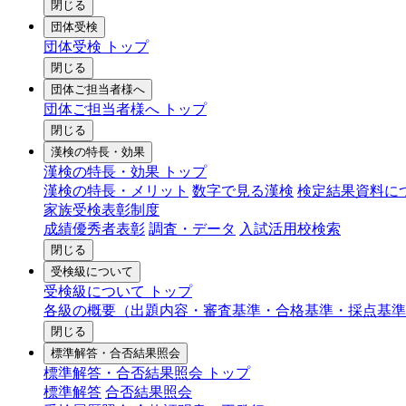
閉じる
団体受検
団体受検 トップ
閉じる
団体ご担当者様へ
団体ご担当者様へ トップ
閉じる
漢検の特長・効果
漢検の特長・効果 トップ
漢検の特長・メリット
数字で見る漢検
検定結果資料に
家族受検表彰制度
成績優秀者表彰
調査・データ
入試活用校検索
閉じる
受検級について
受検級について トップ
各級の概要（出題内容・審査基準・合格基準・採点基準
閉じる
標準解答・合否結果照会
標準解答・合否結果照会 トップ
標準解答
合否結果照会