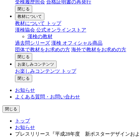
受検履歴照会
合格証明書の再発行
閉じる
教材について
教材について トップ
漢検協会 公式オンラインストア
漢検の教材
過去問シリーズ
漢検 オフィシャル商品
団体で教材をお求めの方
海外で教材をお求めの方
閉じる
お楽しみコンテンツ
お楽しみコンテンツ トップ
閉じる
お知らせ
よくある質問・お問い合わせ
閉じる
トップ
お知らせ
プレスリリース『平成28年度 新ポスターデザインお