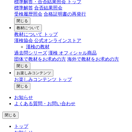
標準解答・合否結果照会 トップ
標準解答
合否結果照会
受検履歴照会
合格証明書の再発行
閉じる
教材について
教材について トップ
漢検協会 公式オンラインストア
漢検の教材
過去問シリーズ
漢検 オフィシャル商品
団体で教材をお求めの方
海外で教材をお求めの方
閉じる
お楽しみコンテンツ
お楽しみコンテンツ トップ
閉じる
お知らせ
よくある質問・お問い合わせ
閉じる
トップ