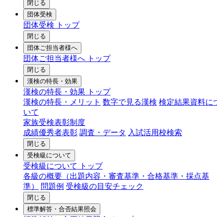
閉じる
団体受検
団体受検 トップ
閉じる
団体ご担当者様へ
団体ご担当者様へ トップ
閉じる
漢検の特長・効果
漢検の特長・効果 トップ
漢検の特長・メリット
数字で見る漢検
検定結果資料に
いて
家族受検表彰制度
成績優秀者表彰
調査・データ
入試活用校検索
閉じる
受検級について
受検級について トップ
各級の概要（出題内容・審査基準・合格基準・採点基
準）
問題例
受検級の目安チェック
閉じる
標準解答・合否結果照会