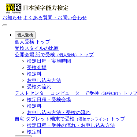
お知らせ
よくある質問・お問い合わせ
個人受検
個人受検 トップ
受検スタイルの比較
公開会場
紙で受検
トップ
（個人受検）
検定日程・実施時間
受検会場
検定料
お申し込み方法
受検の流れ
テストセンター
コンピューターで受検
トッ
（漢検CBT）
検定日程・受検会場
検定料
お申し込み方法・受検の流れ
自宅
タブレット端末で受検
トップ
（漢検オンライン）
検定日程・受検の流れ・お申し込み方法
検定料