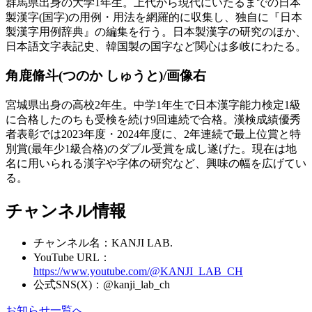
群馬県出身の大学1年生。上代から現代にいたるまでの日本
製漢字(国字)の用例・用法を網羅的に収集し、独自に『日本
製漢字用例辞典』の編集を行う。日本製漢字の研究のほか、
日本語文字表記史、韓国製の国字など関心は多岐にわたる。
角鹿脩斗(つのか しゅうと)/画像右
宮城県出身の高校2年生。中学1年生で日本漢字能力検定1級
に合格したのちも受検を続け9回連続で合格。漢検成績優秀
者表彰では2023年度・2024年度に、2年連続で最上位賞と特
別賞(最年少1級合格)のダブル受賞を成し遂げた。現在は地
名に用いられる漢字や字体の研究など、興味の幅を広げてい
る。
チャンネル情報
チャンネル名：KANJI LAB.
YouTube URL：
https://www.youtube.com/@KANJI_LAB_CH
公式SNS(X)：@kanji_lab_ch
お知らせ一覧へ