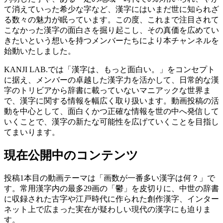
て消えていった希少な字など、漢字にはいまだ世に知られざ
る数々の魅力が眠っています。この度、これまで注目されて
こなかった漢字の面白さを掘り起こし、その真価を広めてい
きたいという想いを持つメンバーたちにより本チャンネルを
始動いたしました。
KANJI LAB.では「漢字は、もっと面白い。」をコンセプト
に据え、メンバーの卓越した漢字力を活かして、日常的な漢
字のトリビアから辞書に載っていないマニアックな世界ま
で、漢字に関する情報を幅広く取り扱います。動画投稿の活
動を中心として、面白くかつ正確な情報を世の中へ発信して
いくことで、漢字の新たな可能性を広げていくことを目指し
てまいります。
現在公開中のコンテンツ
投稿1本目の動画テーマは「画数が一番多い漢字は何？」で
す。常用漢字内の最多29画の「鬱」を皮切りに、中世の辞書
に収録された古字や江戸時代に作られた創作漢字、インター
ネット上で広まった実在が疑わしい現代の漢字にも迫りま
す。