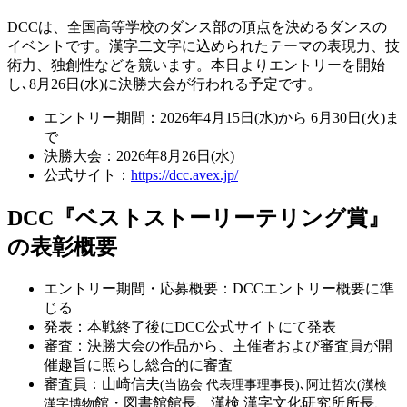
DCCは、全国高等学校のダンス部の頂点を決めるダンスの
イベントです。漢字二文字に込められたテーマの表現力、技
術力、独創性などを競います。本日よりエントリーを開始
し､
8
月
26
日
(
水
)
に決勝大会が行われる予定です。
エントリー期間：2026年
4
月
15
日
(
水
)
から
6
月
30
日
(
火
)
ま
で
決勝大会：2026年8月26日(水)
公式サイト：
https://dcc.avex.jp/
DCC『ベストストーリーテリング賞』
の表彰概要
エントリー期間・応募概要：DCCエントリー概要に準
じる
発表：本戦終了後に
DCC
公式サイトにて発表
審査：決勝大会の作品から、主催者および審査員が開
催趣旨に照らし総合的に審査
審査員：山崎信夫
(
当協会 代表理事理事長
)
､阿辻哲次
(
漢検
館・図書館館長、漢検 漢字文化研究所所長、
漢字博物