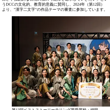
う
DCC
の文化的、教育的意義に賛同し、
2024
年（第
12
回）
より、"漢字二文字"の作品テーマの審査に参加しています。
第13回ベストストーリーテリング賞受賞校：細田