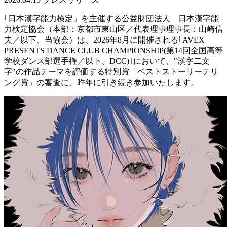
｢日本漢字能力検定」を主催する公益財団法人 日本漢字能
力検定協会（本部：京都市東山区／代表理事理事長：山崎信
夫／以下、当協会）は、
2026
年
8
月に開催される｢
AVEX
PRESENTS DANCE CLUB CHAMPIONSHIP(
第
14
回全国高等
学校ダンス部選手権／以下、
DCC)
｣において、"漢字二文
字"の作品テーマを評価する特別賞「ベストストーリーテリ
ング賞」の審査に、昨年に引き続き参加いたします。