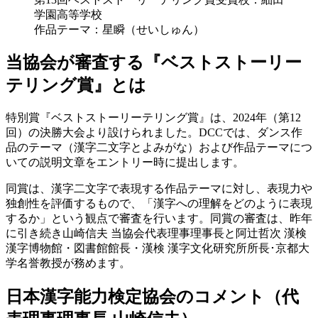
学園高等学校
作品テーマ：星瞬（せいしゅん）
当協会が審査する『ベストストーリー
テリング賞』とは
特別賞『ベストストーリーテリング賞』は、
2024
年（第
12
回）の決勝大会より設けられました。
DCC
では、ダンス作
品のテーマ（漢字二文字とよみがな）および作品テーマにつ
いての説明文章をエントリー時に提出します。
同賞は、漢字二文字で表現する作品テーマに対し、表現力や
独創性を評価するもので、「漢字への理解をどのように表現
するか」という観点で審査を行います。同賞の審査は、昨年
に引き続き山崎信夫 当協会代表理事理事長と阿辻哲次 漢検
漢字博物館・図書館館長・漢検 漢字文化研究所所長･京都大
学名誉教授が務めます。
日本漢字能力検定協会のコメント（代