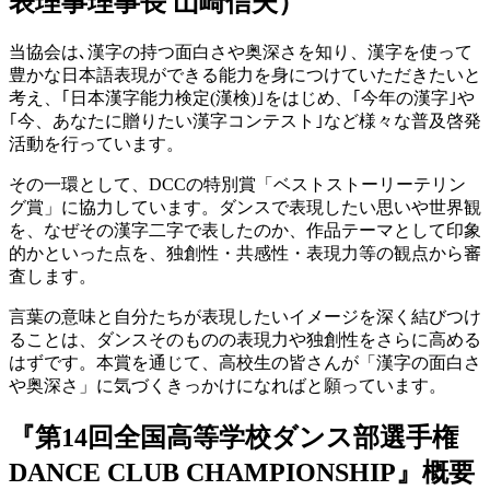
表理事理事長 山崎信夫）
当協会は､漢字の持つ面白さや奥深さを知り、漢字を使って
豊かな日本語表現ができる能力を身につけていただきたいと
考え、｢日本漢字能力検定
(
漢検
)
｣をはじめ、｢今年の漢字｣や
｢今、あなたに贈りたい漢字コンテスト｣など様々な普及啓発
活動を行っています。
その一環として、
DCC
の特別賞「ベストストーリーテリン
グ賞」に協力しています。ダンスで表現したい思いや世界観
を、なぜその漢字二字で表したのか、作品テーマとして印象
的かといった点を、独創性・共感性・表現力等の観点から審
査します。
言葉の意味と自分たちが表現したいイメージを深く結びつけ
ることは、ダンスそのものの表現力や独創性をさらに高める
はずです。本賞を通じて、高校生の皆さんが「漢字の面白さ
や奥深さ」に気づくきっかけになればと願っています。
『第14回全国高等学校ダンス部選手権
DANCE CLUB CHAMPIONSHIP』概要