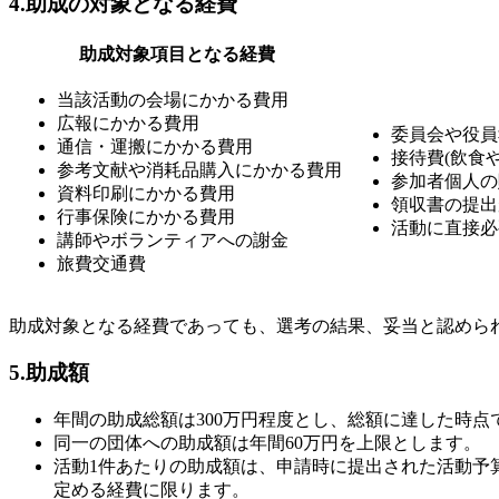
4.助成の対象となる経費
助成対象項目となる経費
当該活動の会場にかかる費用
広報にかかる費用
委員会や役員
通信・運搬にかかる費用
接待費(飲食
参考文献や消耗品購入にかかる費用
参加者個人の
資料印刷にかかる費用
領収書の提出
行事保険にかかる費用
活動に直接必
講師やボランティアへの謝金
旅費交通費
助成対象となる経費であっても、選考の結果、妥当と認めら
5.助成額
年間の助成総額は300万円程度とし、総額に達した時点
同一の団体への助成額は年間60万円を上限とします。
活動1件あたりの助成額は、申請時に提出された活動予算
定める経費に限ります。