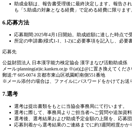
助成金額は、報告書受理後に最終決定します。報告され
も「5.助成の対象となる経費」で定める経費に限ります
6.応募方法
応募期間:2025年4月1日開始。助成総額に達した時点
所定の申請書(様式1-1、1-2)に必要事項を記入し、
応募先
公益財団法人 日本漢字能力検定協会 漢字まなび活動助成係
メール:planning(at)ic.kanken.or.jp ※(at)は@に置き換えてく
郵送:〒605-0074 京都市東山区祇園町南側551番地
※メール添付の場合は、ファイルにパスワードをかけてお送
7.選考
選考は提出書類をもとに当協会事務局にて行います。
選考に際して、事務局よりご担当者へご質問や追加資料
選考後、選考結果および助成予定金額の上限を、応募団
応募到着から選考結果のご連絡までに約3週間程度かか