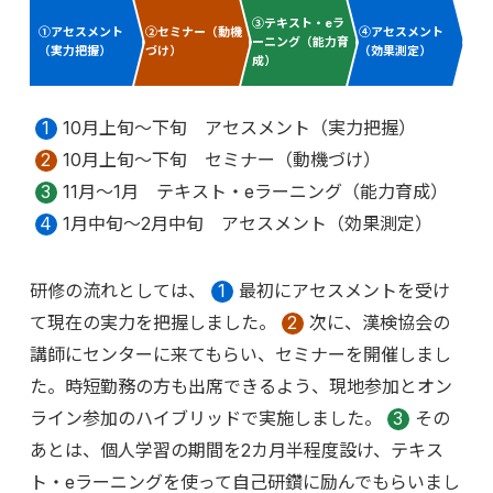
③テキスト・eラ
①アセスメント
②セミナー（動機
④アセスメント
ーニング（能力育
（実力把握）
づけ）
（効果測定）
成）
1
10月上旬～下旬 アセスメント（実力把握）
2
10月上旬～下旬 セミナー（動機づけ）
3
11月～1月 テキスト・eラーニング（能力育成）
4
1月中旬～2月中旬 アセスメント（効果測定）
研修の流れとしては、
1
最初にアセスメントを受け
て現在の実力を把握しました。
2
次に、漢検協会の
講師にセンターに来てもらい、セミナーを開催しまし
た。時短勤務の方も出席できるよう、現地参加とオン
ライン参加のハイブリッドで実施しました。
3
その
あとは、個人学習の期間を2カ月半程度設け、テキス
ト・eラーニングを使って自己研鑽に励んでもらいまし