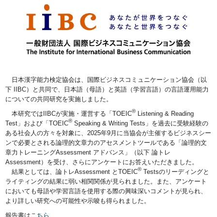
日本漢字能力検定協会は、国際ビジネスコミュニケーション協会（以
下 IIBC）と共同で、日本語（母語）と英語（学習言語）の言語運用能力
についての共同研究を実施しました。
®
本研究ではIIBCが実施・運営する「TOEIC
Listening & Reading
®
Test」および「TOEIC
Speaking & Writing Tests」を過去に受験経験の
ある社会人の方々を対象に、2025年9月に当協会が主催するビジネスシー
ンで必要とされる論理的文章力のアセスメントツールである「論理的文
章力トレーニングAssessment アドバンス」（以下 論トレ
Assessment）を受け、さらにアンケートにお答えいただきました。
®
結果としては、論トレAssessment とTOEIC
Testsのリーディングと
ライティングの結果に弱い相関関係が見られました。また、アンケート
においても母語や学習言語を使用する際の興味深いコメントが見られ、
より詳しい研究への可能性や示唆も得られました。
報告書は
こちら