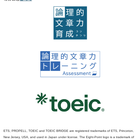
ETS, PROPELL, TOEIC and TOEIC BRIDGE are registered trademarks of ETS, Princeton,
New Jersey, USA, and used in Japan under license. The Eight-Point logo is a trademark of