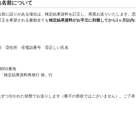
お名前について
名前に誤りがある場合は、検定結果資料を訂正し、再度お送りいたします。恐
訂正を希望される書類全てを
検定結果資料がお手元に到着してから1ヶ月以内
号 ③住所 ④電話番号 ⑤正しい氏名
側551番地
 「検定結果資料再発行 係」行
。
点ずつ分かれた状態でお送りします（冊子の形状ではございません）。ご了承