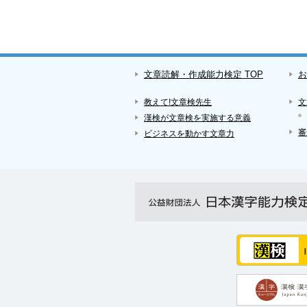
文章読解・作成能力検定 TOP
お
教えて!文章検先生
文
漢検が文章検を実施する意義
審
ビジネスを動かす文章力